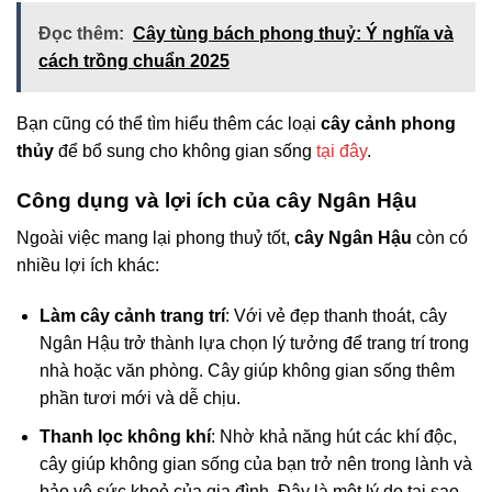
Đọc thêm:
Cây tùng bách phong thuỷ: Ý nghĩa và
cách trồng chuẩn 2025
Bạn cũng có thể tìm hiểu thêm các loại
cây cảnh phong
thủy
để bổ sung cho không gian sống
tại đây
.
Công dụng và lợi ích của cây Ngân Hậu
Ngoài việc mang lại phong thuỷ tốt,
cây Ngân Hậu
còn có
nhiều lợi ích khác:
Làm cây cảnh trang trí
: Với vẻ đẹp thanh thoát, cây
Ngân Hậu trở thành lựa chọn lý tưởng để trang trí trong
nhà hoặc văn phòng. Cây giúp không gian sống thêm
phần tươi mới và dễ chịu.
Thanh lọc không khí
: Nhờ khả năng hút các khí độc,
cây giúp không gian sống của bạn trở nên trong lành và
bảo vệ sức khoẻ của gia đình. Đây là một lý do tại sao