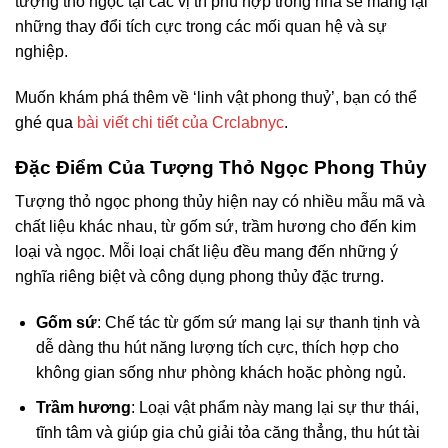
tượng thỏ ngọc tại các vị trí phù hợp trong nhà sẽ mang lại
những thay đổi tích cực trong các mối quan hệ và sự
nghiệp.
Muốn khám phá thêm về ‘linh vật phong thuỷ’, bạn có thể
ghé qua
bài viết chi tiết của Crclabnyc
.
Đặc Điểm Của Tượng Thỏ Ngọc Phong Thủy
Tượng thỏ ngọc phong thủy hiện nay có nhiều mẫu mã và
chất liệu khác nhau, từ gốm sứ, trầm hương cho đến kim
loại và ngọc. Mỗi loại chất liệu đều mang đến những ý
nghĩa riêng biệt và công dụng phong thủy đặc trưng.
Gốm sứ
: Chế tác từ gốm sứ mang lại sự thanh tịnh và
dễ dàng thu hút năng lượng tích cực, thích hợp cho
không gian sống như phòng khách hoặc phòng ngủ.
Trầm hương
: Loại vật phẩm này mang lại sự thư thái,
tĩnh tâm và giúp gia chủ giải tỏa căng thẳng, thu hút tài