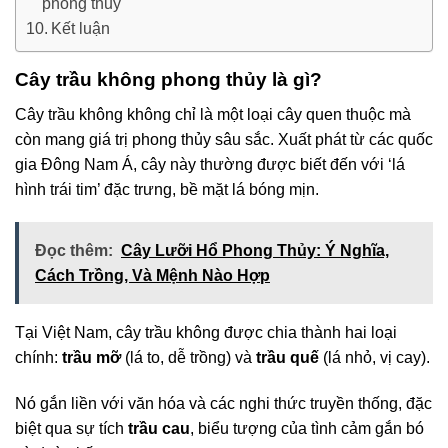
phong thủy
Kết luận
Cây trầu không phong thủy là gì?
Cây trầu không không chỉ là một loại cây quen thuộc mà
còn mang giá trị phong thủy sâu sắc. Xuất phát từ các quốc
gia Đông Nam Á, cây này thường được biết đến với ‘lá
hình trái tim’ đặc trưng, bề mặt lá bóng mịn.
Đọc thêm:
Cây Lưỡi Hổ Phong Thủy: Ý Nghĩa,
Cách Trồng, Và Mệnh Nào Hợp
Tại Việt Nam, cây trầu không được chia thành hai loại
chính:
trầu mỡ
(lá to, dễ trồng) và
trầu quế
(lá nhỏ, vị cay).
Nó gắn liền với văn hóa và các nghi thức truyền thống, đặc
biệt qua sự tích
trầu cau
, biểu tượng của tình cảm gắn bó