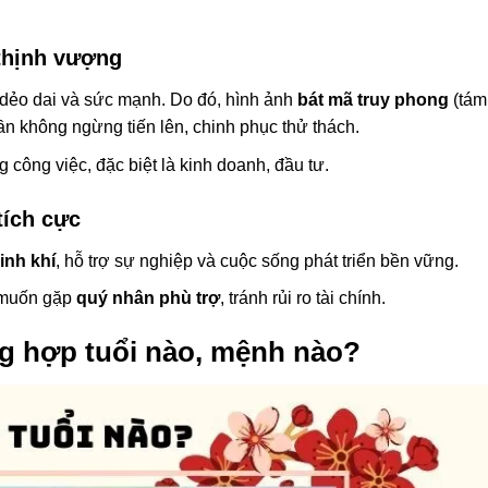
thịnh vượng
ự dẻo dai và sức mạnh. Do đó, hình ảnh
bát mã truy phong
(tám
ần không ngừng tiến lên, chinh phục thử thách.
g công việc, đặc biệt là kinh doanh, đầu tư.
tích cực
inh khí
, hỗ trợ sự nghiệp và cuộc sống phát triển bền vững.
 muốn gặp
quý nhân phù trợ
, tránh rủi ro tài chính.
g hợp tuổi nào, mệnh nào?