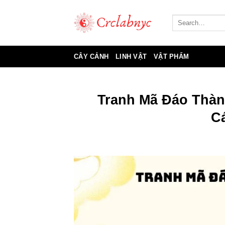
Bỏ
qua
nội
dung
CÂY CẢNH
LINH VẬT
VẬT PHẨM
Tranh Mã Đáo Thàn
C