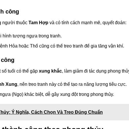
nh công
g người thuộc
Tam Hợp
và có tính cách mạnh mẽ, quyết đoán:
i hình tượng ngựa trong tranh.
ệnh Hỏa hoặc Thổ cũng có thể treo tranh để gia tăng vận khí.
 công
 số tuổi có thể gặp
xung khắc
, làm giảm đi tác dụng phong thủ
nh Xung
, nên treo tranh này có thể tạo ra năng lượng tiêu cực.
 ngựa (Ngọ) khác biệt, dễ gây xung đột trong phong thủy.
Thủy: Ý Nghĩa, Cách Chọn Và Treo Đúng Chuẩn