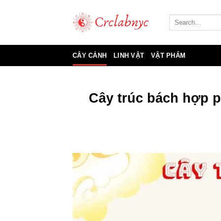
Bỏ
qua
nội
dung
CÂY CẢNH
LINH VẬT
VẬT PHẨM
Cây trúc bách hợp 